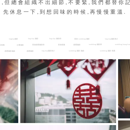
,但總會組織不出細節,不要緊,我們都替你
先休息一下,到想回味的時候,再慢慢重溫.
big day 攝影
big day 攝影師
bigday攝影
香港 wedding 攝影
big day攝影推介
wedding 攝影師
wedding hong ko
香港婚禮攝影師
香港婚攝
婚禮攝錄
影推薦
註冊攝影
big day攝影推介
wedding 攝影 攝錄
wedding 攝影 推薦
婚禮攝影攝錄
婚禮攝影