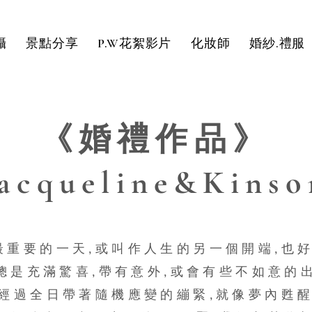
攝
景點分享
P.W花絮影片
化妝師
婚紗.禮服
《婚禮作品》
Jacqueline&Kinso
最重要的一天,或叫作人生的另一個開端,也好
總是充滿驚喜,帶有意外,或會有些不如意的
.經過全日帶著隨機應變的繃緊,就像夢內甦醒