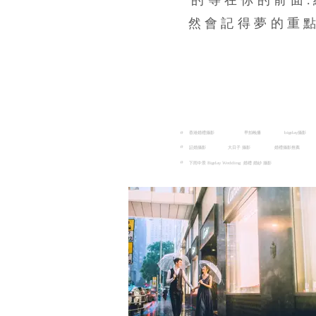
的等在你的前面
然會記得夢的重點
#
香港婚禮攝影
早拍晚播
bigday攝影
#
証婚攝影
大日子 攝影
婚禮攝影推薦
#
下雨中景 Bigday Wedding 婚禮 婚紗 攝影