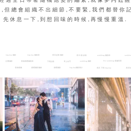
.經過全日帶著隨機應變的繃緊,就像夢內甦醒
,但總會組織不出細節,不要緊,我們都替你
先休息一下,到想回味的時候,再慢慢重溫.
big day 攝影
big day 攝影師
雨天証婚 攝影
紗相
wedding 攝影師
weddi
雨中婚
Pre wedding 便服雨景
註冊攝影
香港婚禮攝影師
wedding 攝影
下雨証婚
早上出門
香港婚攝
婚禮攝影攝錄
婚禮攝影
big day攝影推介
雨天 下雨 big day
雨景