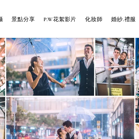
攝
景點分享
P.W花絮影片
化妝師
婚紗.禮服