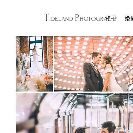
T
P
相冊
婚
IDELAND
HOTOGRAPHY