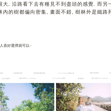
很大, 沿路看下去有種見不到盡頭的感覺. 而另
林內的樹都偏向密集, 畫面不錯, 樹林外是鐵路
個人喜好選擇就可以~
香港日落景點
全
攝地點
香港攝影景點
香港婚紗攝影景點
Pre wedding 地點介紹
森林 樹林 Pre wedding
Pre wedding 便服
​海景 石灘 Pre wedding
婚紗照
東涌景點
欣澳