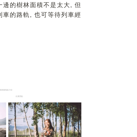
一邊的樹林面積不是太大, 但
列車的路軌, 也可等待列車經
港婚攝地點介紹
欣澳景點