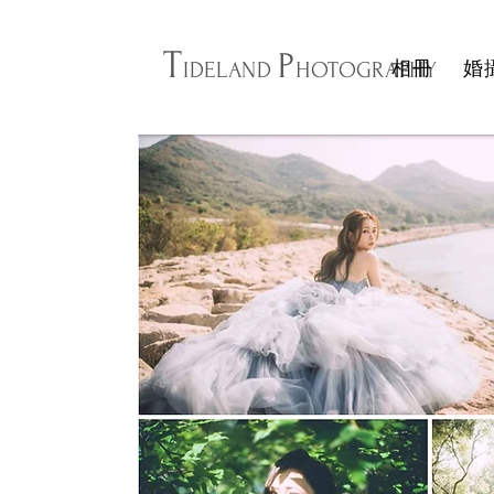
T
P
相冊
婚
IDELAND
HOTOGRAPHY