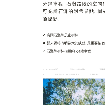
分鐘車程. 石灘路段的空間
可充當石灘的附帶景點. 樹
過攝影.
✔ 廣闊石灘和茂密樹林
✘ 暫未覺得有明顯大的缺點, 最重要按
⚠ 石灘和樹林相距約5分鐘車程
#
pre wedding 地點
香港pre wedding地點
香港婚
#
婚紗相
欣澳 Prewedding 婚紗攝影 景點
欣澳