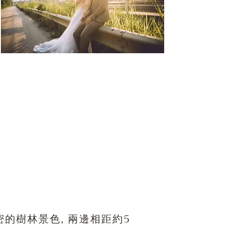
】
密的樹林景色, 兩邊相距約5