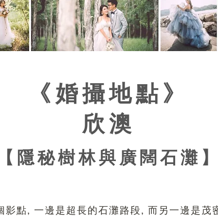
《婚攝地點》
欣澳
【​隱秘樹林與廣闊石灘
個影點, 一邊是超長的石灘路段, 而另一邊是茂