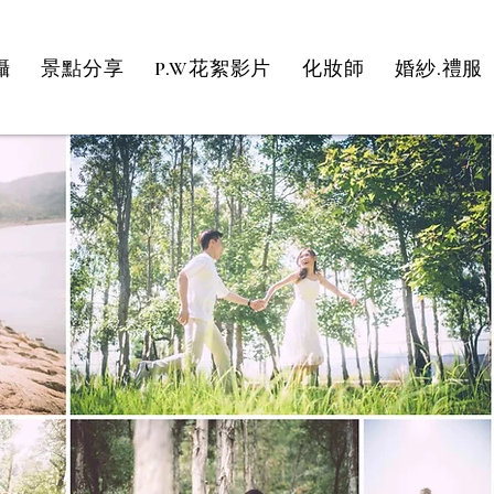
攝
景點分享
P.W花絮影片
化妝師
婚紗.禮服