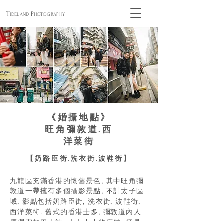
T
P
IDELAND
HOTOGRAPHY
《婚攝地點》
旺角彌敦道.西
洋菜街
【奶路臣街.洗衣街.波鞋街】
九龍區充滿香港的懷舊景色, 其中旺角彌
敦道一帶擁有多個攝影景點, 不計太子區
域, 影點包括奶路臣街, 洗衣街, 波鞋街,
西洋菜街. 舊式的香港士多, 彌敦道內人