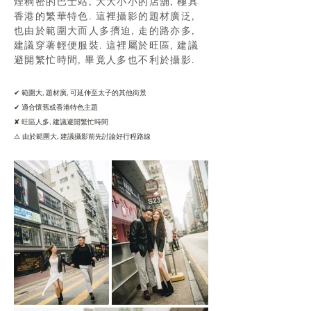
煙稠密的巴士站, 大大小小的店舖, 極具
香港的繁華特色.
這裡攝影的題材廣泛,
也由於範圍大而人多擠迫, 走的路亦多,
建議穿著輕便服裝. 這裡屬於旺區, 建議
避開繁忙時間, 畢竟人多也不利於攝影.
✔ 範圍大, 題材廣, 可延伸至太子的其他街景
✔ 適合懷舊或香港特色主題
✘ 旺區人多, 建議避開繁忙時間
⚠ 由於範圍大, 建議攝影前先討論好行程路線