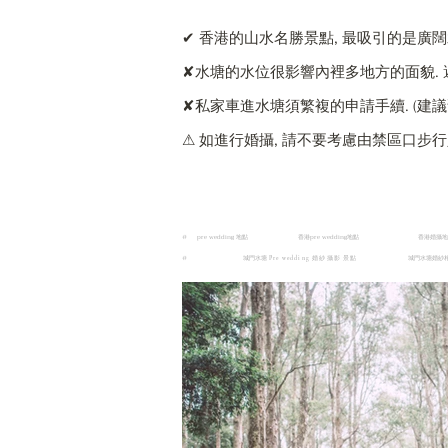
✔ 香港的山水名勝景點, 最吸引的是廣
✘水塘的水位很影響內裡多地方的面貌. 
✘私家車進水塘須繁複的申請手續. (建議
⚠ 如進行婚攝, 請不要考慮由禁區口步
#
pre wedding 地點
香港pre wedding地點
香港婚攝
#
城門水塘
城門水塘婚紗
Pre wedding 婚紗攝影 景點