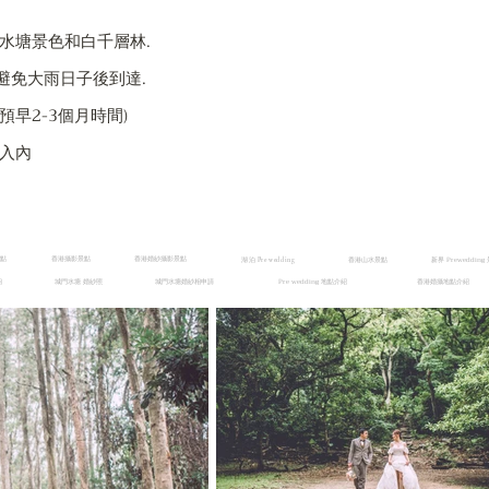
闊水塘景色和白千層林.
避免大雨日子後到達.
預早2-3個月時間)
行入內
地點
香港攝影景點
香港婚紗攝影景點
香港山水景點
新界 Prewedding
湖泊 Pre wedding
相
城門水塘 婚紗照
城門水塘婚紗相申請
Pre wedding 地點介紹
香港婚攝地點介紹