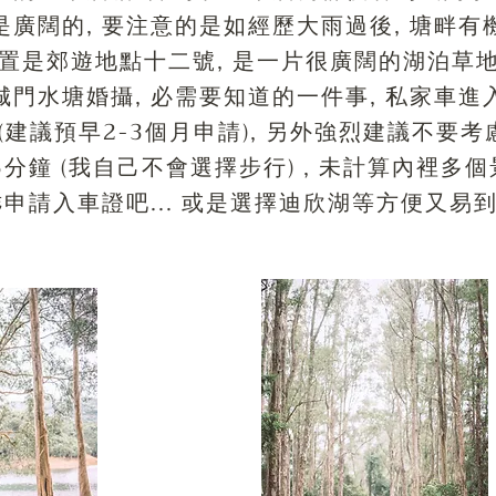
是廣闊的, 要注意的是如經歷大雨過後, 塘畔有機
是郊遊地點十二號, 是一片很廣闊的湖泊草地,
城門水塘婚攝, 必需要知道的一件事, 私家車進
建議預早2-3個月申請), 另外強烈建議不要考
分鐘 (我自己不會選擇步行) , 未計算內裡
乖乖申請入車證吧... 或是選擇迪欣湖等方便又易