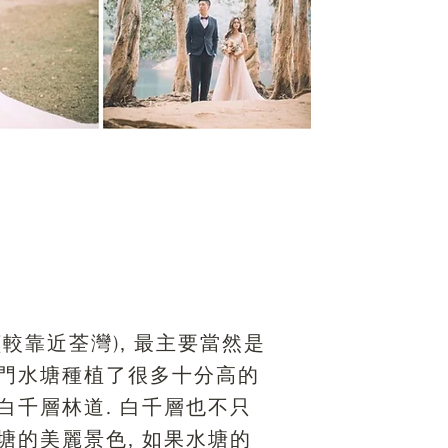
較靠近荃灣), 最主要當然是
城門水塘種植了很多十分高的
白千層林道. 白千層也不只
塘的美麗景色, 如果水塘的