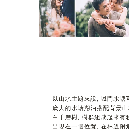
以山水主題來說, 城門水塘
廣大的水塘湖泊搭配背景山
白千層樹, 樹群組成起來有
出現在一個位置, 在林道附