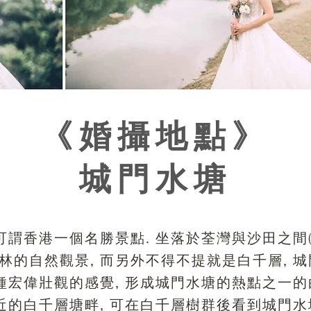
《婚攝地點》
城門水塘
可謂香港一個名勝景點. 坐落於荃灣與沙田之間(
林的自然觀景, 而另外不得不提就是白千層, 
種宏偉壯觀的感覺, 形成城門水塘的熱點之一的
近的白千層塘畔, 可在白千層樹群後看到城門水