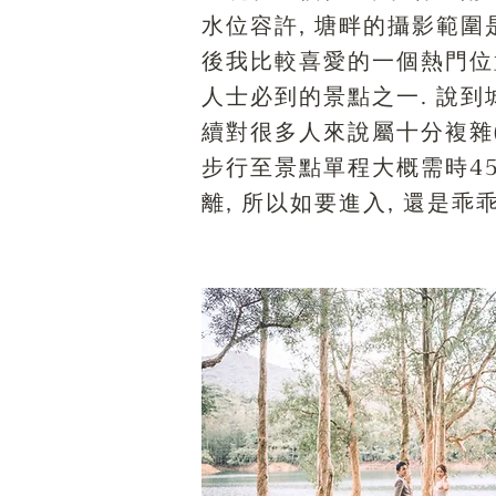
水位容許, 塘畔的攝影範圍
後我比較喜愛的一個熱門位置
人士必到的景點之一. 說到
續對很多人來說屬十分複雜(
步行至景點單程大概需時45
離, 所以如要進入, 還是