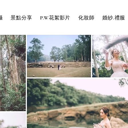
攝
景點分享
P.W花絮影片
化妝師
婚紗.禮服