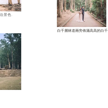
泊景色.
白千層林道兩旁佈滿高高的白千