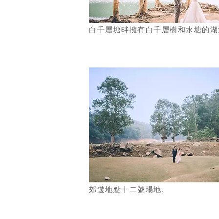
白千層塘畔擁有白千層樹和水塘的湖
郊遊地點十二號場地.