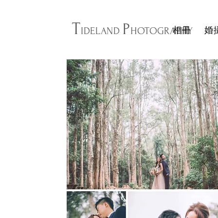
T
P
相冊
婚
IDELAND
HOTOGRAPHY